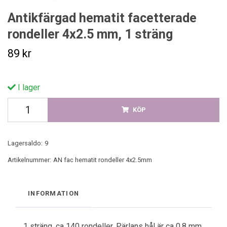
Antikfärgad hematit facetterade
rondeller 4x2.5 mm, 1 sträng
89 kr
I lager
KÖP
Lagersaldo:
9
Artikelnummer:
AN fac hematit rondeller 4x2.5mm
INFORMATION
1 sträng, ca 140 rondeller. Pärlans hål är ca 0.8 mm.