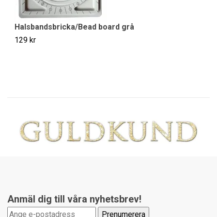
Halsbandsbricka/Bead board grå
Ve
129 kr
14
Anmäl dig till våra nyhetsbrev!