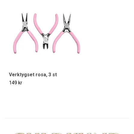
St
59
Verktygset rosa, 3 st
149 kr