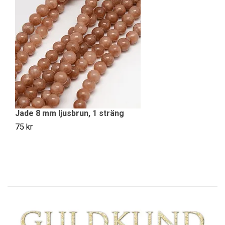
J
75
Jade 8 mm ljusbrun, 1 sträng
75 kr