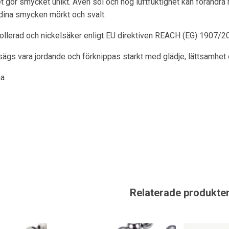
ket gör smycket unikt. Även sol och hög luftfuktighet kan förändra
dina smycken mörkt och svalt.
rollerad och nickelsäker enligt EU direktiven REACH (EG) 1907/2
sägs vara jordande och förknippas starkt med glädje, lättsamhet 
na