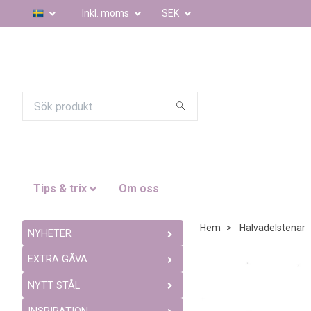
Inkl. moms
SEK
Tips & trix
Om oss
Hem
Halvädelstenar
NYHETER
EXTRA GÅVA
NYTT STÅL