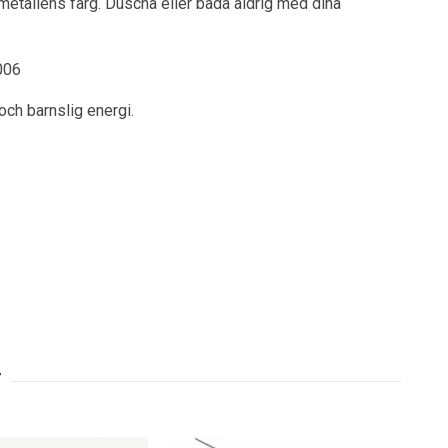
 metallens färg. Duscha eller bada aldrig med dina
006
och barnslig energi.