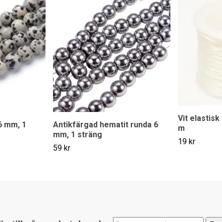
Vit elastisk
6 mm, 1
Antikfärgad hematit runda 6
m
mm, 1 sträng
19 kr
59 kr