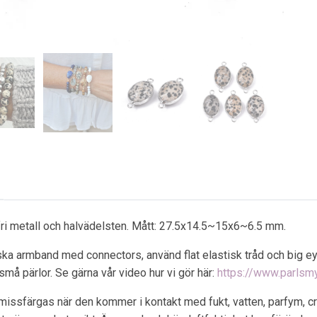
fri metall och halvädelsten. Mått: 27.5x14.5~15x6~6.5 mm.
iska armband med connectors, använd flat elastisk tråd och big e
små pärlor. Se gärna vår video hur vi gör här:
https://www.parls
 missfärgas när den kommer i kontakt med fukt, vatten, parfym, cre