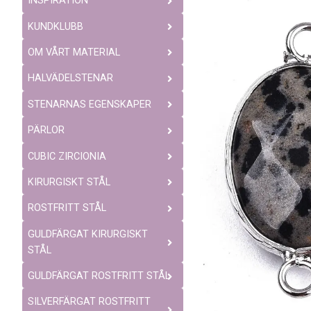
INSPIRATION
KUNDKLUBB
OM VÅRT MATERIAL
HALVÄDELSTENAR
STENARNAS EGENSKAPER
PÄRLOR
CUBIC ZIRCIONIA
KIRURGISKT STÅL
ROSTFRITT STÅL
GULDFÄRGAT KIRURGISKT
STÅL
GULDFÄRGAT ROSTFRITT STÅL
SILVERFÄRGAT ROSTFRITT