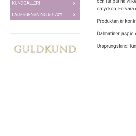
och får patina vil
KUNDGALLERI
smycken. Förvara 
LAGERRENSNING 50-70%
Produkten är kont
Dalmatiner jaspis 
Ursprungsland: Ki