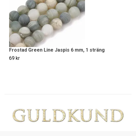
Frostad Green Line Jaspis 6 mm, 1 sträng
F
69 kr
79