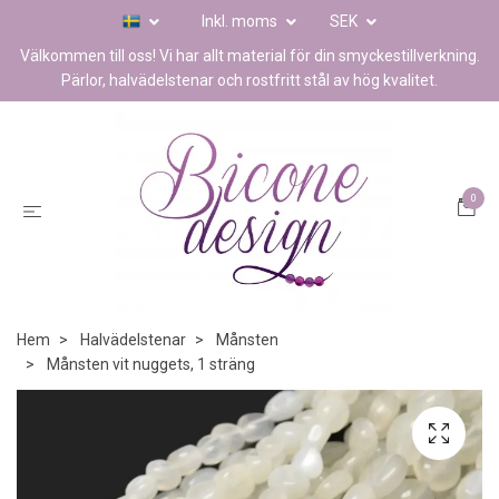
Inkl. moms
SEK
Välkommen till oss! Vi har allt material för din smyckestillverkning.
Pärlor, halvädelstenar och rostfritt stål av hög kvalitet.
0
Hem
Halvädelstenar
Månsten
Månsten vit nuggets, 1 sträng