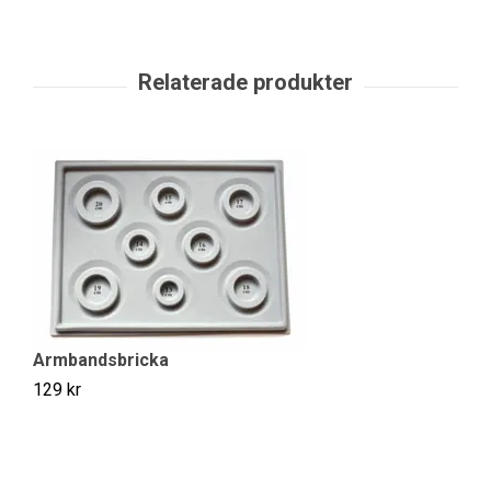
Armbandsbricka
129 kr
Gr
30