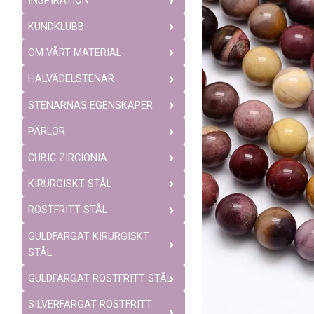
INSPIRATION
KUNDKLUBB
OM VÅRT MATERIAL
HALVÄDELSTENAR
STENARNAS EGENSKAPER
PÄRLOR
CUBIC ZIRCIONIA
KIRURGISKT STÅL
ROSTFRITT STÅL
GULDFÄRGAT KIRURGISKT
STÅL
GULDFÄRGAT ROSTFRITT STÅL
SILVERFÄRGAT ROSTFRITT