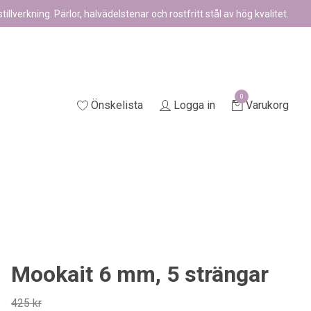
illverkning. Pärlor, halvädelstenar och rostfritt stål av hög kvalitet.
0
Önskelista
Logga in
Varukorg
Mookait 6 mm, 5 strängar
425 kr