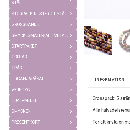
STÅL
STORPACK ROSTFRITT STÅL
GROSSHANDEL
SMYCKESMATERIAL I METALL
STARTPAKET
TOFSAR
TRÅD
ORGANZAPÅSAR
INFORMATION
VERKTYG
Grosspack: 5 strän
HJÄLPMEDEL
Alla halvädelstenar
SMYCKEN
För att knyta en ma
PRESENTKORT