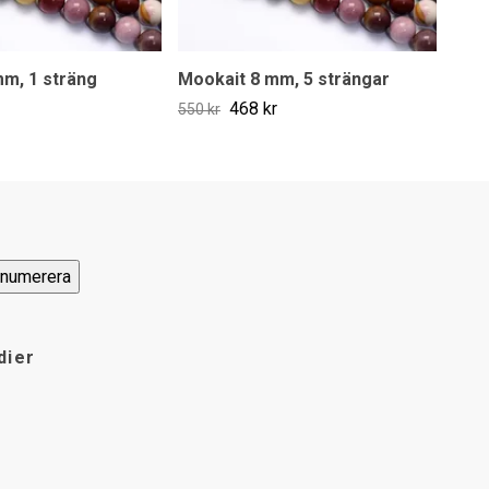
m, 1 sträng
Mookait 8 mm, 5 strängar
Mook
468 kr
85 k
550 kr
dier