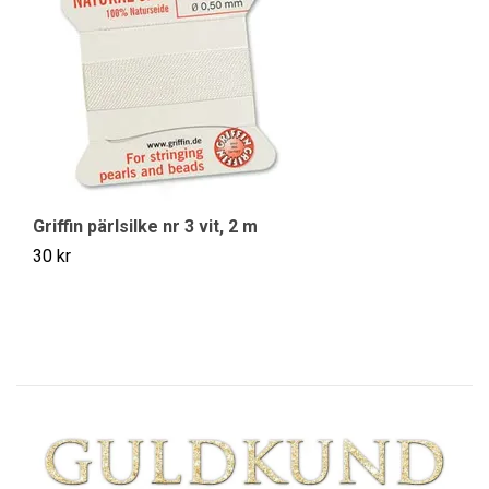
St
39
Griffin pärlsilke nr 3 vit, 2 m
30 kr