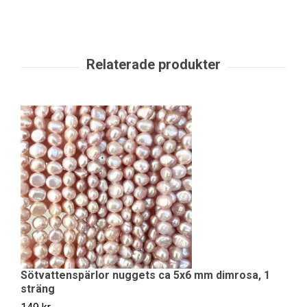
Sötvattenspärlor nuggets ca 5x6 mm dimrosa, 1
G
sträng
29