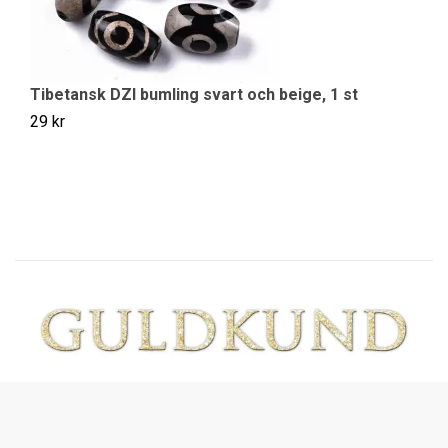
Tibetansk DZI bumling svart och beige, 1 st
T
29 kr
29