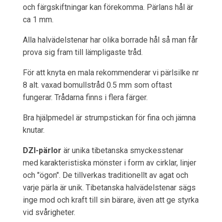
och färgskiftningar kan förekomma. Pärlans hål är
ca 1 mm.
Alla halvädelstenar har olika borrade hål så man får
prova sig fram till lämpligaste tråd.
För att knyta en mala rekommenderar vi pärlsilke nr
8 alt. vaxad bomullstråd 0.5 mm som oftast
fungerar. Trådarna finns i flera färger.
Bra hjälpmedel är strumpstickan för fina och jämna
knutar.
DZI-pärlor
är unika tibetanska smyckesstenar
med karakteristiska mönster i form av cirklar, linjer
och "ögon". De tillverkas traditionellt av agat och
varje pärla är unik. Tibetanska halvädelstenar sägs
inge mod och kraft till sin bärare, även att ge styrka
vid svårigheter.