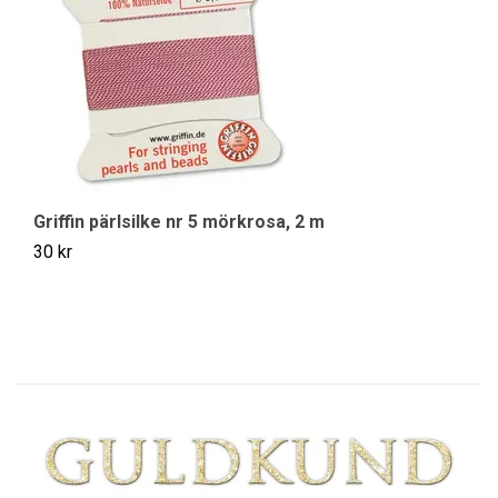
St
39
Griffin pärlsilke nr 5 mörkrosa, 2 m
30 kr