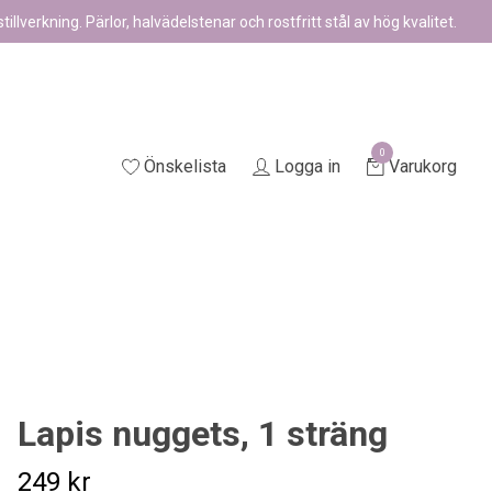
illverkning. Pärlor, halvädelstenar och rostfritt stål av hög kvalitet.
0
Önskelista
Logga in
Varukorg
Lapis nuggets, 1 sträng
249 kr