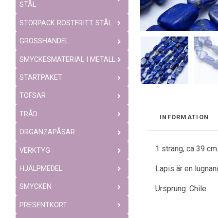
STÅL
STORPACK ROSTFRITT STÅL
GROSSHANDEL
SMYCKESMATERIAL I METALL
STARTPAKET
TOFSAR
TRÅD
INFORMATION
ORGANZAPÅSAR
1 sträng, ca 39 cm
VERKTYG
Lapis är en lugnan
HJÄLPMEDEL
SMYCKEN
Ursprung: Chile
PRESENTKORT