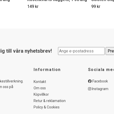
149 kr
99 kr
g till våra nyhetsbrev!
Information
Sociala me
kestillverkning.
Facebook
Kontakt
in oss på
Om oss
Instagram
Köpvillkor
Retur & reklamation
Policy & Cookies