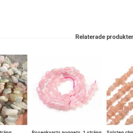
sträng
Rosenkvarts nuggets, 1 sträng
Solsten chi