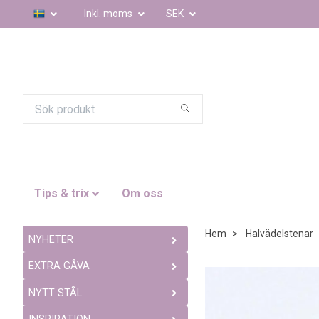
Inkl. moms
SEK
Tips & trix
Om oss
Hem
Halvädelstenar
NYHETER
EXTRA GÅVA
NYTT STÅL