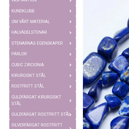
INSPIRATION
KUNDKLUBB
OM VÅRT MATERIAL
HALVÄDELSTENAR
STENARNAS EGENSKAPER
PÄRLOR
CUBIC ZIRCIONIA
KIRURGISKT STÅL
ROSTFRITT STÅL
GULDFÄRGAT KIRURGISKT
STÅL
GULDFÄRGAT ROSTFRITT STÅL
SILVERFÄRGAT ROSTFRITT