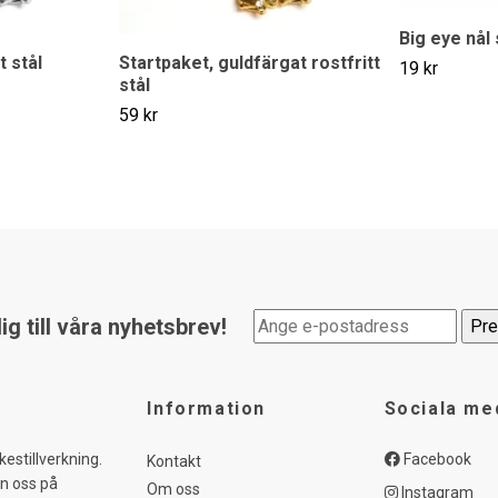
Big eye nål 
t stål
Startpaket, guldfärgat rostfritt
19 kr
stål
59 kr
g till våra nyhetsbrev!
Information
Sociala me
kestillverkning.
Facebook
Kontakt
in oss på
Om oss
Instagram