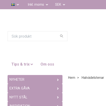
Inkl. moms
SEK
Tips & trix
Om oss
Hem
Halvädelstenar
NYHETER
EXTRA GÅVA
NYTT STÅL