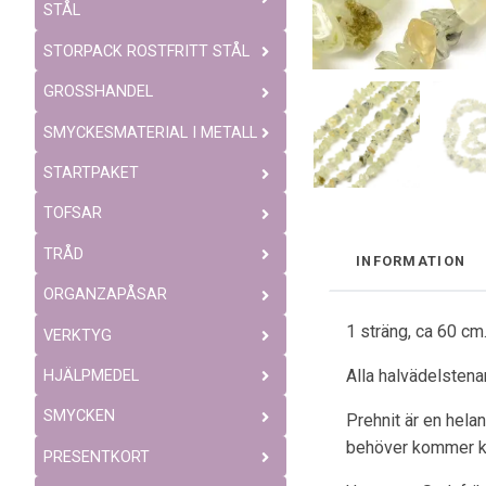
STÅL
STORPACK ROSTFRITT STÅL
GROSSHANDEL
SMYCKESMATERIAL I METALL
STARTPAKET
TOFSAR
TRÅD
INFORMATION
ORGANZAPÅSAR
1 sträng, ca 60 c
VERKTYG
Alla halvädelstenar
HJÄLPMEDEL
SMYCKEN
Prehnit är en hela
behöver kommer ko
PRESENTKORT