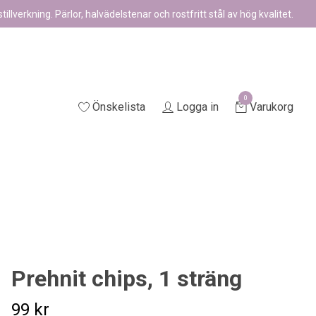
illverkning. Pärlor, halvädelstenar och rostfritt stål av hög kvalitet.
0
Önskelista
Logga in
Varukorg
Prehnit chips, 1 sträng
99 kr