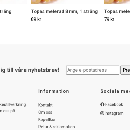
träng
Topas melerad 8 mm, 1 sträng
Topas mele
89 kr
79 kr
g till våra nyhetsbrev!
Information
Sociala me
kestillverkning.
Facebook
Kontakt
in oss på
Om oss
Instagram
Köpvillkor
Retur & reklamation