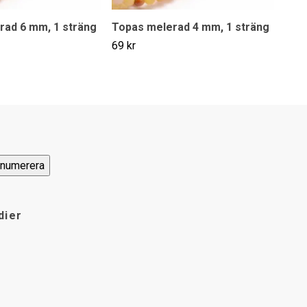
rad 6 mm, 1 sträng
Topas melerad 4 mm, 1 sträng
Topa
69 kr
89 k
dier