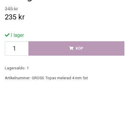
345 kr
235 kr
I lager
KÖP
Lagersaldo:
1
Artikelnummer:
GROSS: Topas melerad 4 mm 5st