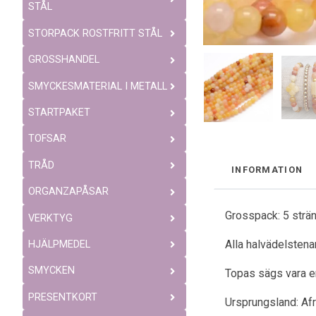
STÅL
STORPACK ROSTFRITT STÅL
GROSSHANDEL
SMYCKESMATERIAL I METALL
STARTPAKET
TOFSAR
TRÅD
INFORMATION
ORGANZAPÅSAR
Grosspack: 5 strän
VERKTYG
Alla halvädelstenar
HJÄLPMEDEL
SMYCKEN
Topas sägs vara e
PRESENTKORT
Ursprungsland: Afr