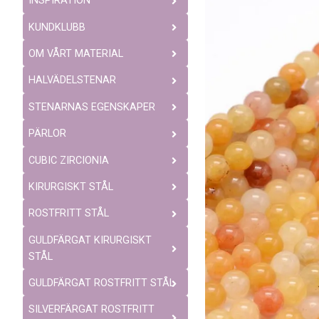
INSPIRATION
KUNDKLUBB
OM VÅRT MATERIAL
HALVÄDELSTENAR
STENARNAS EGENSKAPER
PÄRLOR
CUBIC ZIRCIONIA
KIRURGISKT STÅL
ROSTFRITT STÅL
GULDFÄRGAT KIRURGISKT
STÅL
GULDFÄRGAT ROSTFRITT STÅL
SILVERFÄRGAT ROSTFRITT