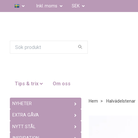
Inkl. moms
SEK
Tips & trix
Om oss
Hem
Halvädelstenar
NYHETER
EXTRA GÅVA
NYTT STÅL