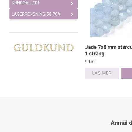
KUNDGALLERI
LAGERRENSNING 50-70%
Jade 7x8 mm starcut
1 sträng
99 kr
LÄS MER
Anmäl di