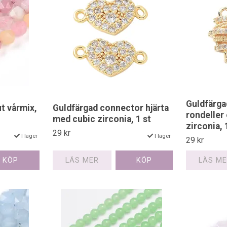
Guldfärg
t vårmix,
Guldfärgad connector hjärta
rondeller
med cubic zirconia, 1 st
zirconia, 
29 kr
I lager
I lager
29 kr
LÄS MER
LÄS M