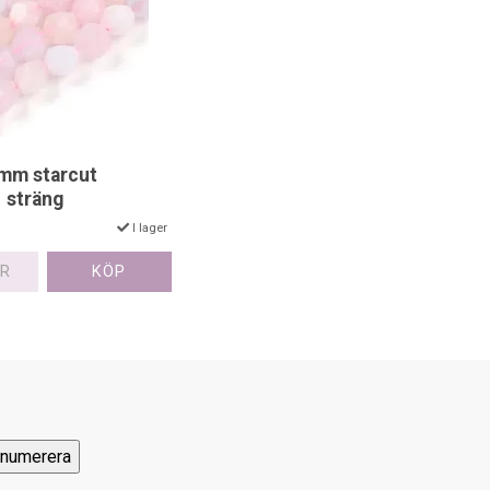
mm starcut
1 sträng
I lager
ER