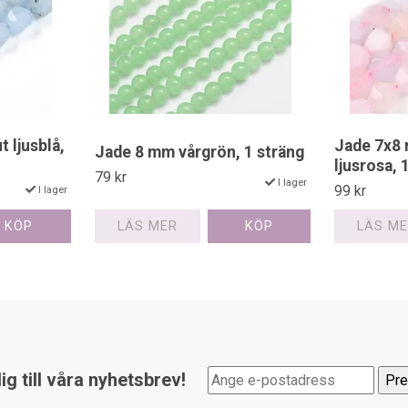
 ljusblå,
Jade 7x8 
Jade 8 mm vårgrön, 1 sträng
ljusrosa, 
79 kr
I lager
99 kr
I lager
LÄS MER
LÄS M
g till våra nyhetsbrev!