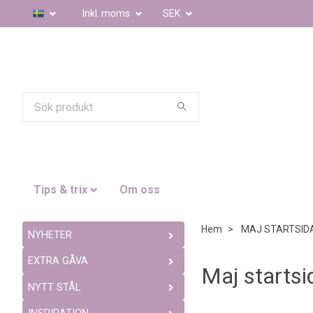
Inkl. moms
SEK
Tips & trix
Om oss
Hem
MAJ STARTSID
NYHETER
EXTRA GÅVA
Maj startsi
NYTT STÅL