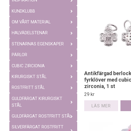
INSPIRATION
KUNDKLUBB
OM VÅRT MATERIAL
HALVÄDELSTENAR
STENARNAS EGENSKAPER
PÄRLOR
CUBIC ZIRCIONIA
Antikfärgad berloc
KIRURGISKT STÅL
fyrklöver med cubi
zirconia, 1 st
ROSTFRITT STÅL
29 kr
GULDFÄRGAT KIRURGISKT
STÅL
LÄS MER
GULDFÄRGAT ROSTFRITT STÅL
SILVERFÄRGAT ROSTFRITT