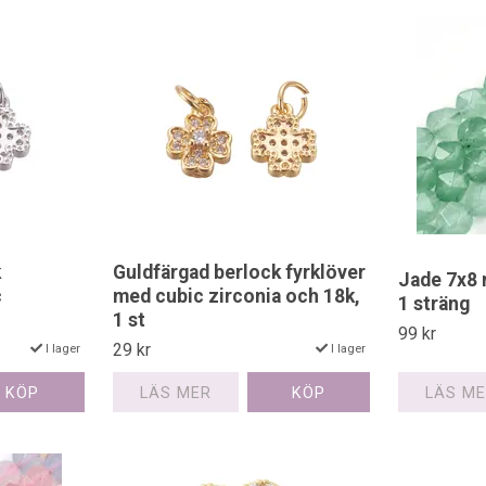
k
Guldfärgad berlock fyrklöver
Jade 7x8 
c
med cubic zirconia och 18k,
1 sträng
1 st
99 kr
29 kr
I lager
I lager
LÄS M
LÄS MER