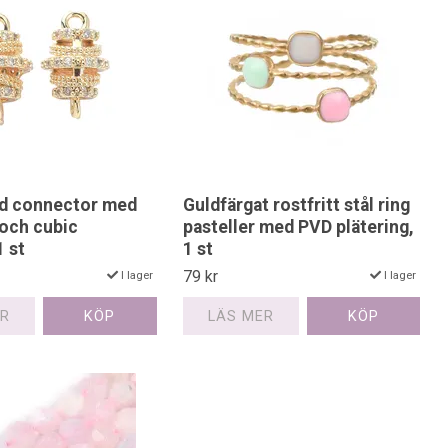
ad connector med
Guldfärgat rostfritt stål ring
 och cubic
pasteller med PVD plätering,
1 st
1 st
79 kr
I lager
I lager
ER
LÄS MER