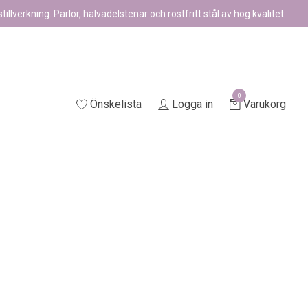
illverkning. Pärlor, halvädelstenar och rostfritt stål av hög kvalitet.
0
Önskelista
Logga in
Varukorg