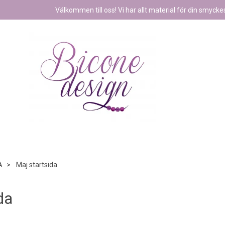
Välkommen till oss! Vi har allt material för din smyckest
A
Maj startsida
da