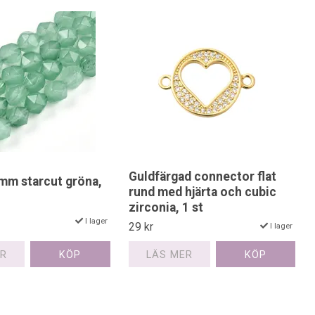
Guldfärgad connector flat
mm starcut gröna,
rund med hjärta och cubic
zirconia, 1 st
I lager
29 kr
I lager
ER
LÄS MER