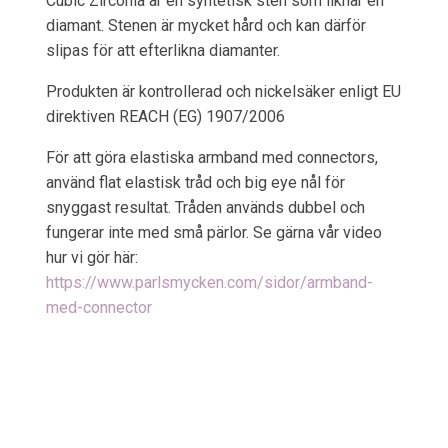
Cubic Zirconia är en syntetisk sten som liknar en
diamant. Stenen är mycket hård och kan därför
slipas för att efterlikna diamanter.
Produkten är kontrollerad och nickelsäker enligt EU
direktiven REACH (EG) 1907/2006
För att göra elastiska armband med connectors,
använd flat elastisk tråd och big eye nål för
snyggast resultat. Tråden används dubbel och
fungerar inte med små pärlor. Se gärna vår video
hur vi gör här:
https://www.parlsmycken.com/sidor/armband-
med-connector