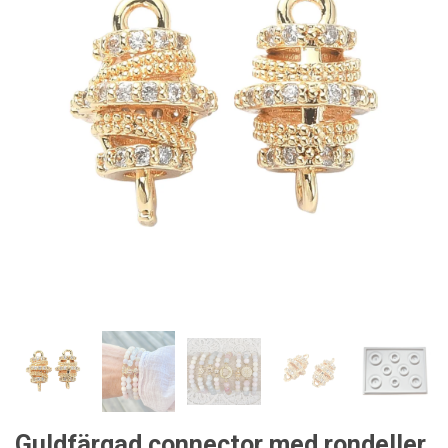
Guldfärgad connector med rondeller