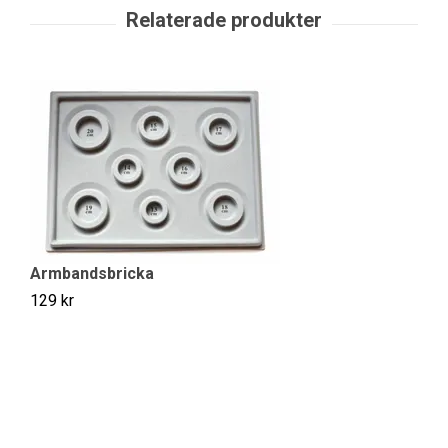
Armbandsbricka
129 kr
Vi
19