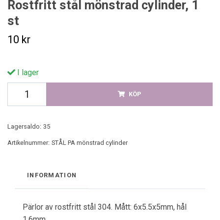
Rostfritt stål mönstrad cylinder, 1
st
10 kr
I lager
KÖP
Lagersaldo:
35
Artikelnummer:
STÅL PA mönstrad cylinder
INFORMATION
Pärlor av rostfritt stål 304. Mått: 6x5.5x5mm, hål
1.6mm.