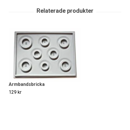
Armbandsbricka
129 kr
Vi
19