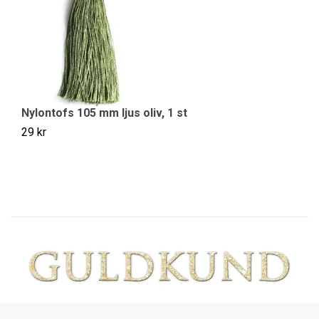
Nylontofs 105 mm ljus oliv, 1 st
N
29 kr
29