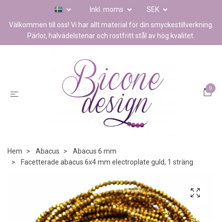
Inkl. moms
SEK
Välkommen till oss! Vi har allt material för din smyckestillverkning.
Pärlor, halvädelstenar och rostfritt stål av hög kvalitet.
0
Hem
Abacus
Abacus 6 mm
Facetterade abacus 6x4 mm electroplate guld, 1 sträng