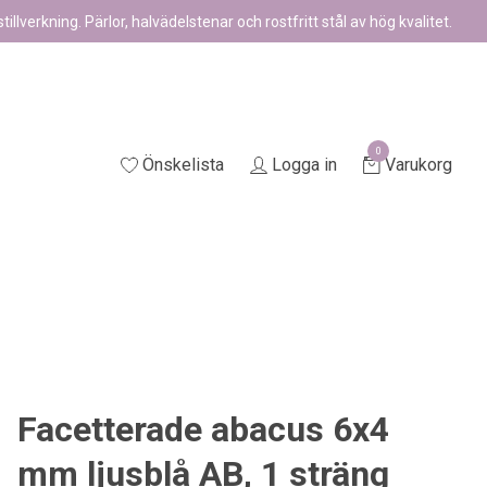
illverkning. Pärlor, halvädelstenar och rostfritt stål av hög kvalitet.
0
Önskelista
Logga in
Varukorg
Facetterade abacus 6x4
mm ljusblå AB, 1 sträng