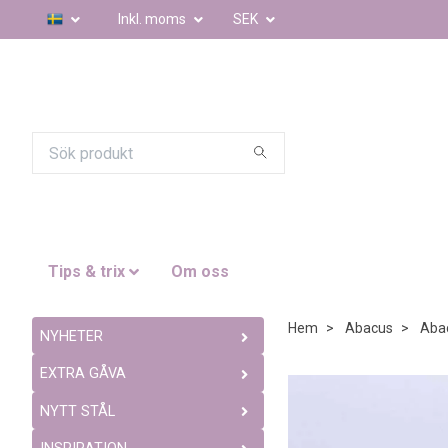
Inkl. moms
SEK
Tips & trix
Om oss
Hem
Abacus
Aba
NYHETER
EXTRA GÅVA
NYTT STÅL