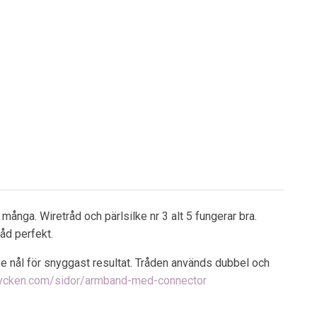
ånga. Wiretråd och pärlsilke nr 3 alt 5 fungerar bra.
råd perfekt.
ye nål för snyggast resultat. Tråden används dubbel och
mycken.com/sidor/armband-med-connector