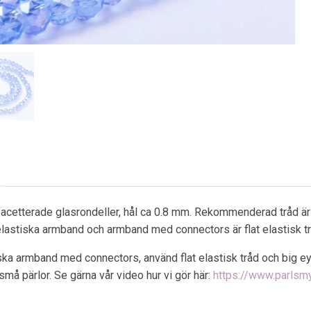
 facetterade glasrondeller, hål ca 0.8 mm. Rekommenderad tråd är m
elastiska armband och armband med connectors är flat elastisk t
iska armband med connectors, använd flat elastisk tråd och big e
små pärlor. Se gärna vår video hur vi gör här:
https://www.parls