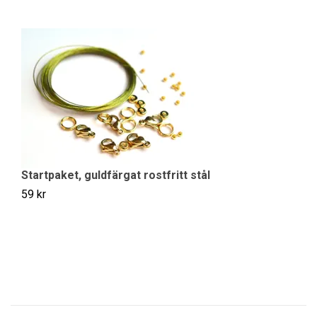
Startpaket, guldfärgat rostfritt stål
St
59 kr
39