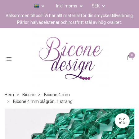
Inkl. moms
SEK
Välkommen till oss! Vi har allt material för din smyckestillverkning.
Pärlor, halvädelstenar och rostfritt stål av hög kvalitet.
0
Hem
Bicone
Bicone 4 mm
Bicone 4 mm blågrön, 1 sträng