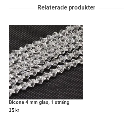
Bicone 4 mm glas, 1 sträng
B
35 kr
35