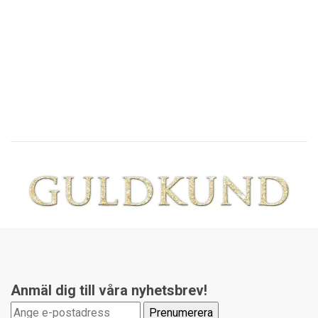
F
st
28
Anmäl dig till våra nyhetsbrev!