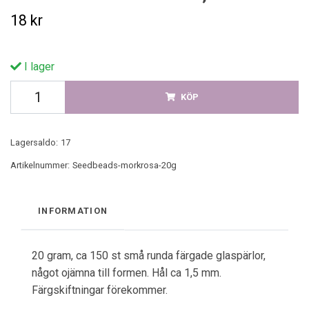
18 kr
I lager
KÖP
Lagersaldo:
17
Artikelnummer:
Seedbeads-morkrosa-20g
INFORMATION
20 gram, ca 150 st små runda färgade glaspärlor,
något ojämna till formen. Hål ca 1,5 mm.
Färgskiftningar förekommer.