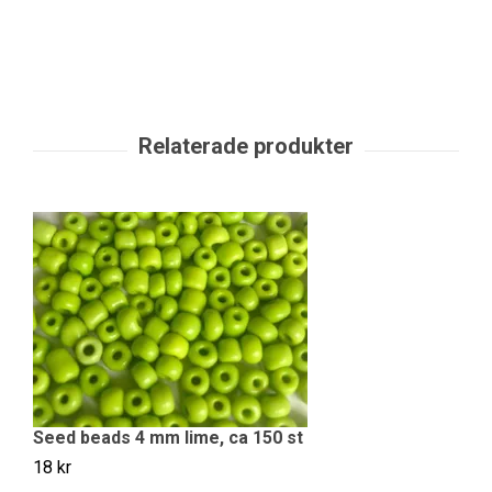
Seed beads 4 mm lime, ca 150 st
S
18 kr
18