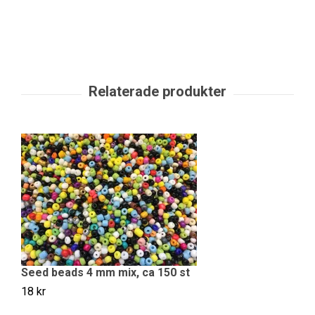
Seed beads 4 mm mix, ca 150 st
S
18 kr
18