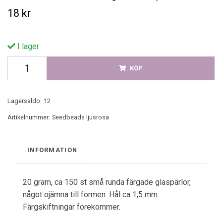
18 kr
I lager
KÖP
Lagersaldo:
12
Artikelnummer:
Seedbeads ljusrosa
INFORMATION
20 gram, ca 150 st små runda färgade glaspärlor,
något ojämna till formen. Hål ca 1,5 mm.
Färgskiftningar förekommer.