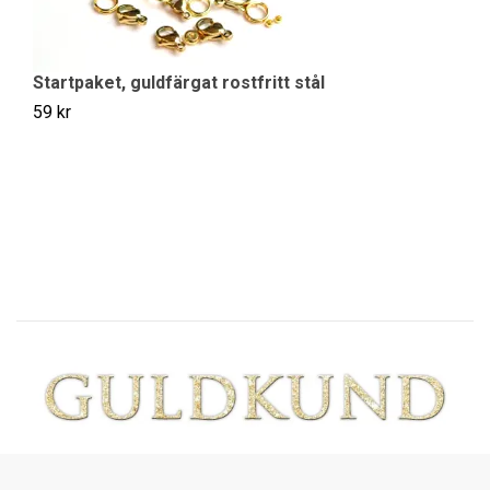
Startpaket, guldfärgat rostfritt stål
59 kr
L
4
89