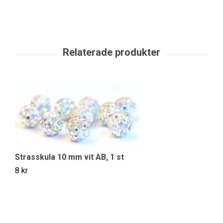
Strasskula 10 mm vit AB, 1 st
St
8 kr
8 