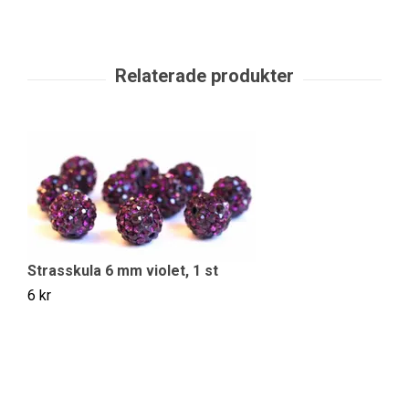
S
Strasskula 6 mm violet, 1 st
6 
6 kr