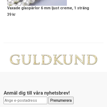
Vaxade glaspärlor 6 mm ljust creme, 1 sträng
V
39 kr
39
Anmäl dig till våra nyhetsbrev!