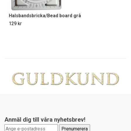
S
10
Halsbandsbricka/Bead board grå
129 kr
Anmäl dig till våra nyhetsbrev!