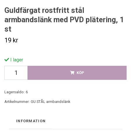
Guldfärgat rostfritt stål
armbandslänk med PVD plätering, 1
st
19 kr
I lager
KÖP
Lagersaldo:
6
Artikelnummer:
GU STÅL armbandslänk
INFORMATION