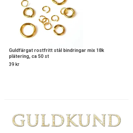
Guldfärgat rostfritt stål bindringar mix 18k
Pl
plätering, ca 50 st
49
39 kr