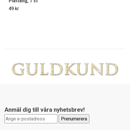
Plattång, 1 st
K
st
49 kr
39
Anmäl dig till våra nyhetsbrev!