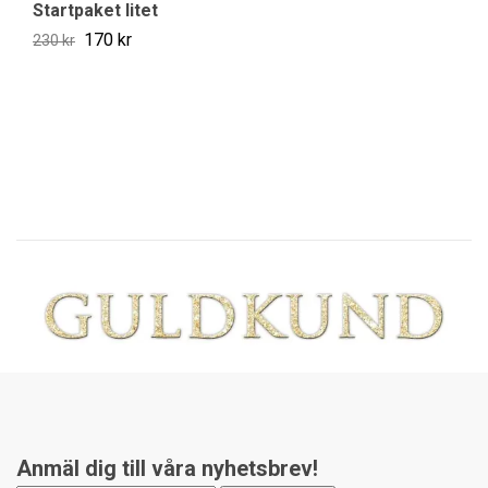
Startpaket litet
170 kr
230 kr
Vi
19
Anmäl dig till våra nyhetsbrev!