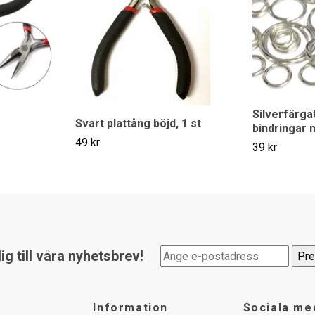
Silverfärgat
Svart plattång böjd, 1 st
bindringar m
49 kr
39 kr
g till våra nyhetsbrev!
Information
Sociala me