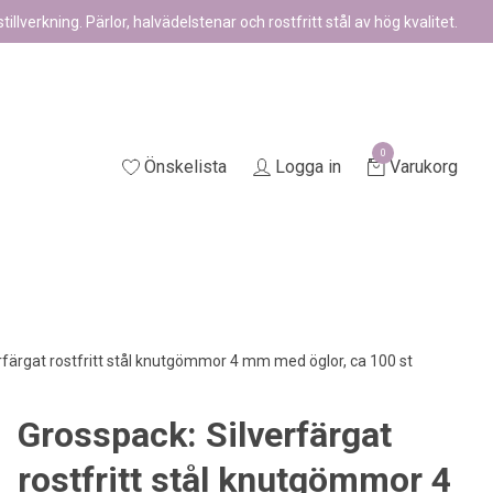
illverkning. Pärlor, halvädelstenar och rostfritt stål av hög kvalitet.
0
Önskelista
Logga in
Varukorg
rfärgat rostfritt stål knutgömmor 4 mm med öglor, ca 100 st
Grosspack: Silverfärgat
rostfritt stål knutgömmor 4