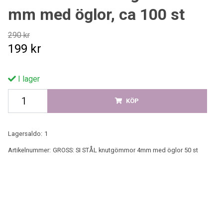
mm med öglor, ca 100 st
290 kr
199 kr
I lager
KÖP
Lagersaldo:
1
Artikelnummer:
GROSS: SI STÅL knutgömmor 4mm med öglor 50 st