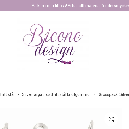
Välkommen till oss! Vi har allt material för din smyckest
ritt stål
Silverfärgat rostfritt stål knutgömmor
Grosspack: Silve