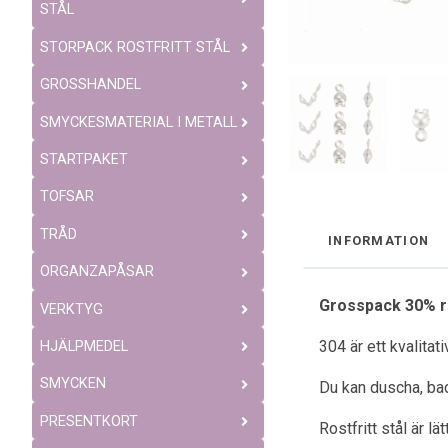
STÅL
STORPACK ROSTFRITT STÅL
GROSSHANDEL
SMYCKESMATERIAL I METALL
STARTPAKET
TOFSAR
TRÅD
INFORMATION
ORGANZAPÅSAR
Grosspack 30% r
VERKTYG
304 är ett kvalitat
HJÄLPMEDEL
SMYCKEN
Du kan duscha, bad
PRESENTKORT
Rostfritt stål är l