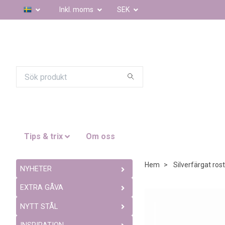
Inkl. moms
SEK
Tips & trix
Om oss
Hem
Silverfärgat rostf
NYHETER
EXTRA GÅVA
NYTT STÅL