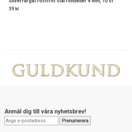
Silverfärgat rostfritt stål rondeller 4 mm, 10 st
Si
39 kr
39
Anmäl dig till våra nyhetsbrev!