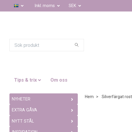
Inkl. moms
SEK
Tips & trix
Om oss
Hem
Silverfärgat rostf
NYHETER
EXTRA GÅVA
NYTT STÅL