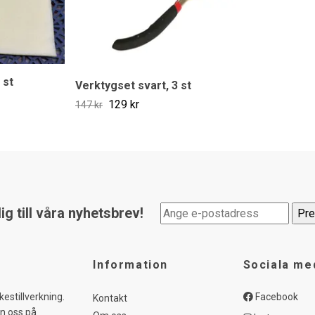
 st
Verktygset svart, 3 st
129 kr
147 kr
g till våra nyhetsbrev!
Information
Sociala me
kestillverkning.
Facebook
Kontakt
in oss på