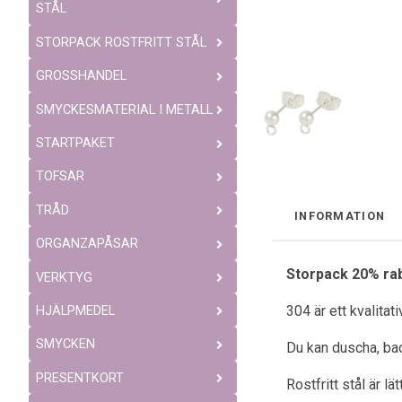
STÅL
STORPACK ROSTFRITT STÅL
GROSSHANDEL
SMYCKESMATERIAL I METALL
STARTPAKET
TOFSAR
TRÅD
INFORMATION
ORGANZAPÅSAR
Storpack 20% ra
VERKTYG
304 är ett kvalitat
HJÄLPMEDEL
SMYCKEN
Du kan duscha, bad
PRESENTKORT
Rostfritt stål är l