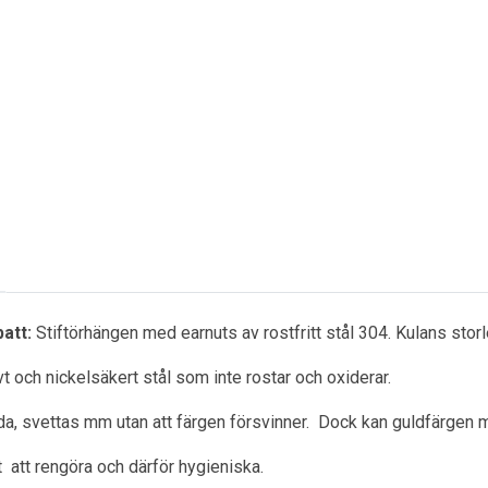
batt:
Stiftörhängen med earnuts av rostfritt stål 304. Kulans stor
ivt och nickelsäkert stål som inte rostar och oxiderar.
a, svettas mm utan att färgen försvinner. Dock kan guldfärgen m
ätt att rengöra och därför hygieniska.