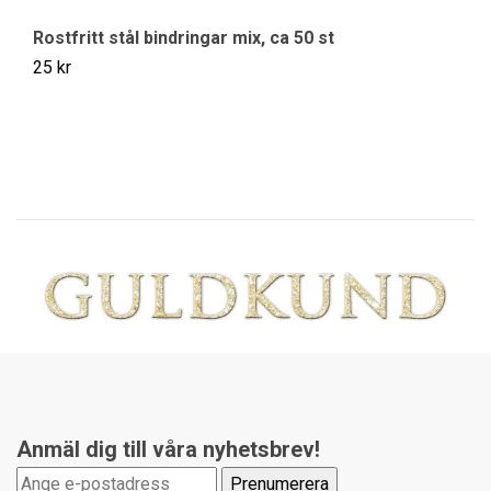
Rostfritt stål bindringar mix, ca 50 st
Av
25 kr
49
Anmäl dig till våra nyhetsbrev!