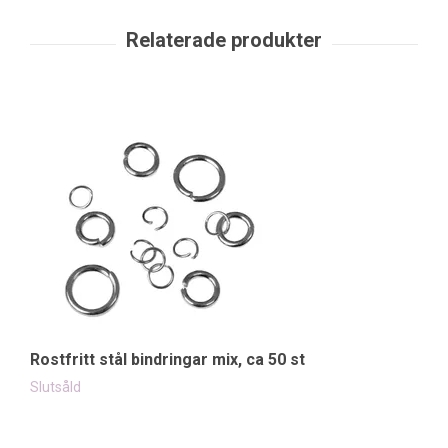
Rostfritt stål bindringar mix, ca 50 st
Av
49
Slutsåld