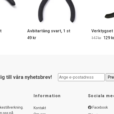
t
Avbitartång svart, 1 st
Verktygset 
49 kr
129 k
147 kr
g till våra nyhetsbrev!
Information
Sociala me
kestillverkning.
Facebook
Kontakt
in oss på