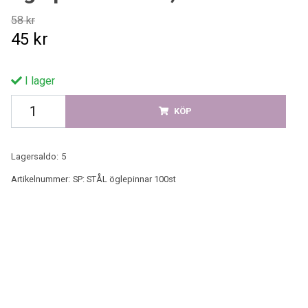
58 kr
45 kr
I lager
KÖP
Lagersaldo:
5
Artikelnummer:
SP: STÅL öglepinnar 100st