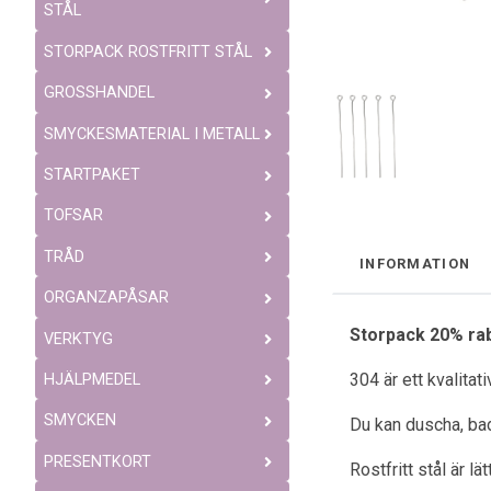
STÅL
STORPACK ROSTFRITT STÅL
GROSSHANDEL
SMYCKESMATERIAL I METALL
STARTPAKET
TOFSAR
TRÅD
INFORMATION
ORGANZAPÅSAR
Storpack 20% ra
VERKTYG
304 är ett kvalitat
HJÄLPMEDEL
SMYCKEN
Du kan duscha, bad
PRESENTKORT
Rostfritt stål är l