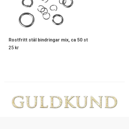
Rostfritt stål bindringar mix, ca 50 st
Gu
25 kr
49