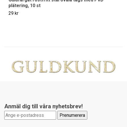
plätering, 10 st
Sl
29 kr
Anmäl dig till våra nyhetsbrev!