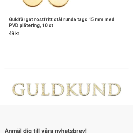
Guldfärgat rostfritt stål runda tags 15 mm med
Ro
PVD plätering, 10 st
25
49 kr
Anmäl dig till våra nyhetsbrev!