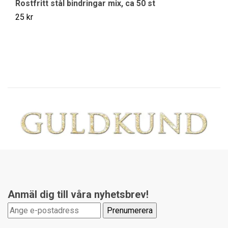
Rostfritt stål bindringar mix, ca 50 st
Pl
25 kr
49
Anmäl dig till våra nyhetsbrev!