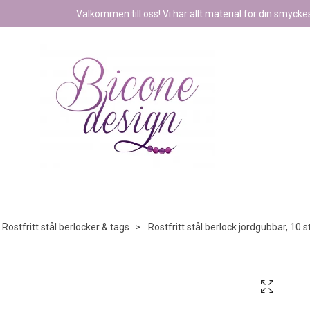
Välkommen till oss! Vi har allt material för din smyckest
Rostfritt stål berlocker & tags
Rostfritt stål berlock jordgubbar, 10 s