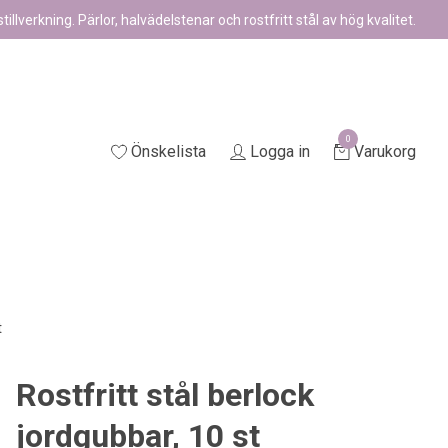
illverkning. Pärlor, halvädelstenar och rostfritt stål av hög kvalitet.
0
Önskelista
Logga in
Varukorg
t
Rostfritt stål berlock
jordgubbar, 10 st