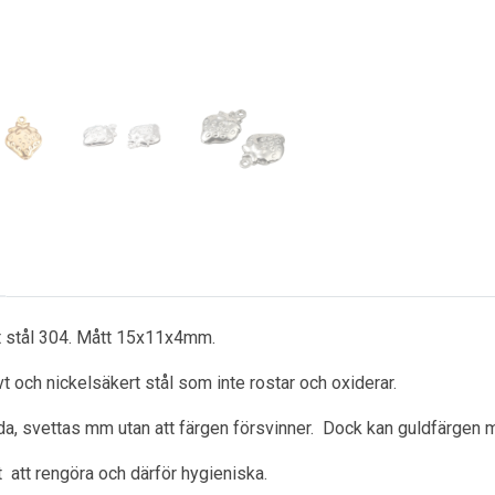
tt stål 304. Mått 15x11x4mm.
ivt och nickelsäkert stål som inte rostar och oxiderar.
a, svettas mm utan att färgen försvinner. Dock kan guldfärgen m
ätt att rengöra och därför hygieniska.