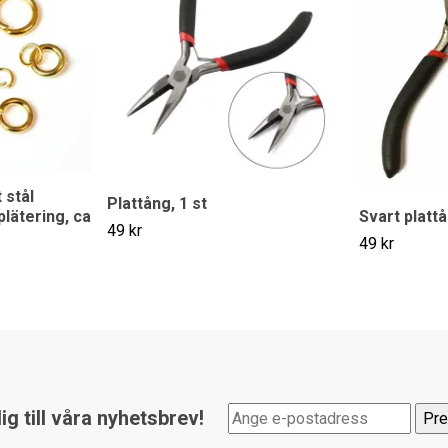
 stål
Plattång, 1 st
Svart plattå
plätering, ca
49 kr
49 kr
g till våra nyhetsbrev!