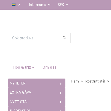
Inkl. moms
SEK
Tips & trix
Om oss
Hem
Rostfritt stål
NYHETER
EXTRA GÅVA
NYTT STÅL