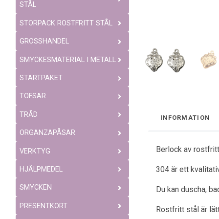
STÅL
STORPACK ROSTFRITT STÅL
GROSSHANDEL
SMYCKESMATERIAL I METALL
STARTPAKET
TOFSAR
TRÅD
INFORMATION
ORGANZAPÅSAR
Berlock av rostfri
VERKTYG
304 är ett kvalitat
HJÄLPMEDEL
SMYCKEN
Du kan duscha, bad
PRESENTKORT
Rostfritt stål är l