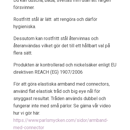
Du kan duscha, bada, svettas mm utan att färgen
försvinner.
Rostfritt stål är lätt att rengöra och därför
hygieniska.
Dessutom kan rostfritt stål återvinnas och
återanvändas vilket gör det till ett hållbart val på
flera sätt.
Produkten är kontrollerad och nickelsäker enligt EU
direktiven REACH (EG) 1907/2006
För att göra elastiska armband med connectors,
använd flat elastisk tråd och big eye nål för
snyggast resultat. Tråden används dubbel och
fungerar inte med små pärlor. Se gärna vår video
hur vi gör här:
https://www.parlsmycken.com/sidor/armband-
med-connector