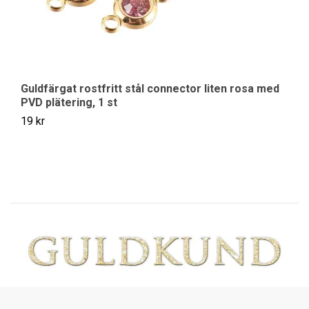
A
12
Guldfärgat rostfritt stål connector liten rosa med
PVD plätering, 1 st
19 kr