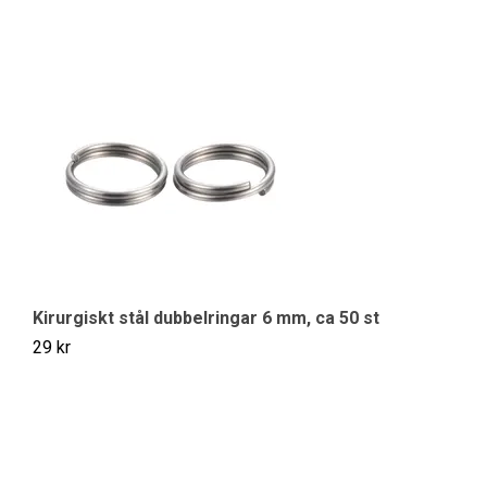
Kirurgiskt stål dubbelringar 6 mm, ca 50 st
Wi
29 kr
69