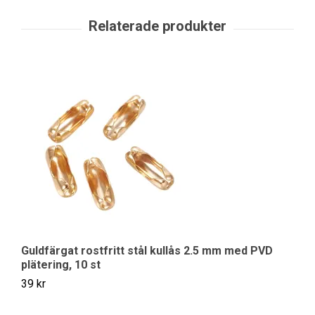
Guldfärgat rostfritt stål kullås 2.5 mm med PVD
Ro
plätering, 10 st
30
39 kr