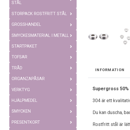
STÅL
STORPACK ROSTFRITT STÅL
GROSSHANDEL
SMYCKESMATERIAL I METALL
STARTPAKET
TOFSAR
TRÅD
INFORMATION
ORGANZAPÅSAR
Supergross 50% 
VERKTYG
304 är ett kvalitat
HJÄLPMEDEL
SMYCKEN
Du kan duscha, bad
PRESENTKORT
Rostfritt stål är l