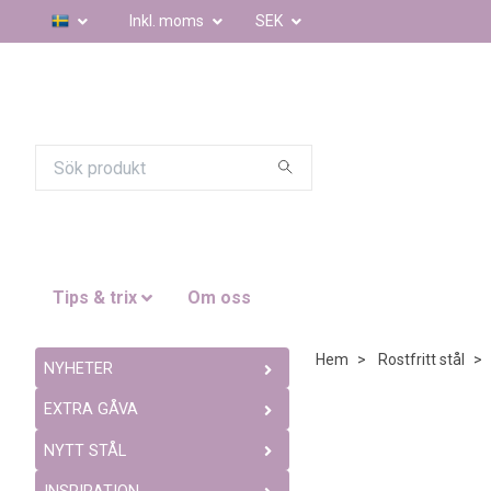
Inkl. moms
SEK
Tips & trix
Om oss
Hem
Rostfritt stål
NYHETER
EXTRA GÅVA
NYTT STÅL