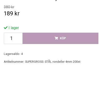
380 kr
189 kr
I lager
KÖP
Lagersaldo:
4
Artikelnummer:
SUPERGROSS: STÅL rondeller 4mm 200st